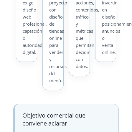
exige
proyecto
acciones,
invertir
diseño
con
contenidos,
en
web
diseño
tráfico
diseño,
profesional,
de
y
posicionamien
captación
tiendas
métricas
anuncios
o
online
que
o
autoridad
para
permitan
venta
digital.
vender
decidir
online.
y
con
recursos
datos.
del
menú.
Objetivo comercial que
conviene aclarar