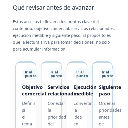
Qué revisar antes de avanzar
Estos accesos te llevan a los puntos clave del
contenido: objetivo comercial, servicios relacionados,
ejecución medible y siguiente paso. El propósito es
que la lectura sirva para tomar decisiones, no solo
para acumular información.
Ir al
Ir al
Ir al
Ir al
punto
punto
punto
punto
Objetivo
Servicios
Ejecución
Siguiente
comercial
relacionados
medible
paso
Definir
Conectar
Convertir
Ordenar
si
la
la
prioridades
el
prioridad
idea
antes
tema
del
en
de