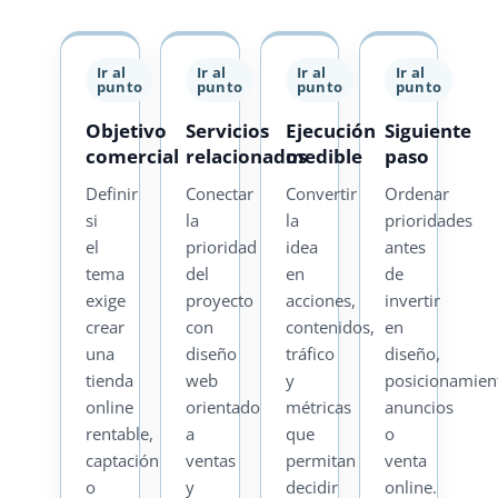
Ir al
Ir al
Ir al
Ir al
punto
punto
punto
punto
Objetivo
Servicios
Ejecución
Siguiente
comercial
relacionados
medible
paso
Definir
Conectar
Convertir
Ordenar
si
la
la
prioridades
el
prioridad
idea
antes
tema
del
en
de
exige
proyecto
acciones,
invertir
crear
con
contenidos,
en
una
diseño
tráfico
diseño,
tienda
web
y
posicionamien
online
orientado
métricas
anuncios
rentable,
a
que
o
captación
ventas
permitan
venta
o
y
decidir
online.