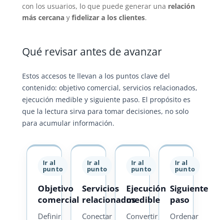
con los usuarios, lo que puede generar una
relación
más cercana
y
fidelizar a los clientes
.
Qué revisar antes de avanzar
Estos accesos te llevan a los puntos clave del
contenido: objetivo comercial, servicios relacionados,
ejecución medible y siguiente paso. El propósito es
que la lectura sirva para tomar decisiones, no solo
para acumular información.
Ir al
Ir al
Ir al
Ir al
punto
punto
punto
punto
Objetivo
Servicios
Ejecución
Siguiente
comercial
relacionados
medible
paso
Definir
Conectar
Convertir
Ordenar