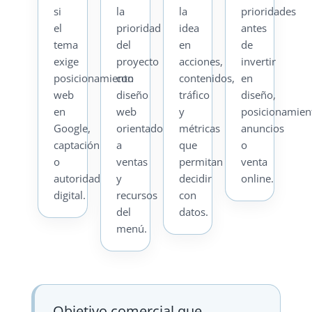
si
la
la
prioridades
el
prioridad
idea
antes
tema
del
en
de
exige
proyecto
acciones,
invertir
posicionamiento
con
contenidos,
en
web
diseño
tráfico
diseño,
en
web
y
posicionamien
Google,
orientado
métricas
anuncios
captación
a
que
o
o
ventas
permitan
venta
autoridad
y
decidir
online.
digital.
recursos
con
del
datos.
menú.
Objetivo comercial que