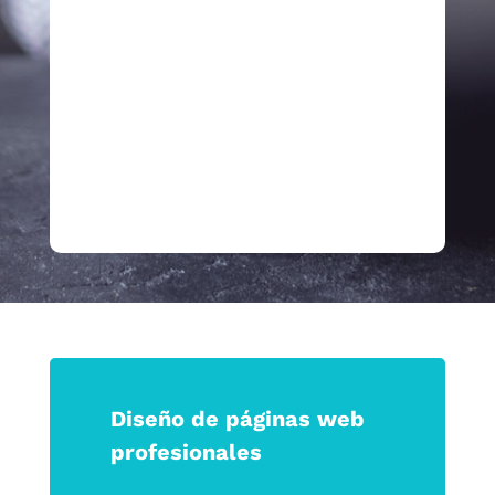
Porque en tiempos de incertidumbre, las
marcas que logran tocar la emoción son
las que permanecen.
Haz que tu marca no solo se vea, sino
que se sienta.
Diseño de páginas web
profesionales