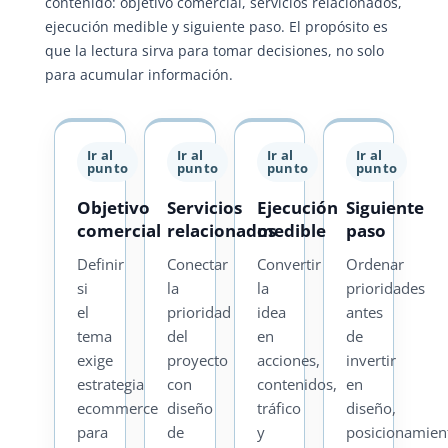
contenido: objetivo comercial, servicios relacionados,
ejecución medible y siguiente paso. El propósito es
que la lectura sirva para tomar decisiones, no solo
para acumular información.
Ir al
Ir al
Ir al
Ir al
punto
punto
punto
punto
Objetivo
Servicios
Ejecución
Siguiente
comercial
relacionados
medible
paso
Definir
Conectar
Convertir
Ordenar
si
la
la
prioridades
el
prioridad
idea
antes
tema
del
en
de
exige
proyecto
acciones,
invertir
estrategia
con
contenidos,
en
ecommerce
diseño
tráfico
diseño,
para
de
y
posicionamien