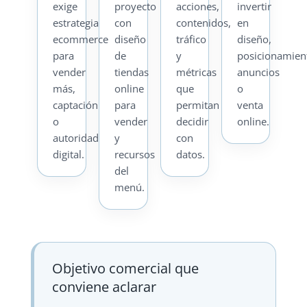
exige
proyecto
acciones,
invertir
estrategia
con
contenidos,
en
ecommerce
diseño
tráfico
diseño,
para
de
y
posicionamien
vender
tiendas
métricas
anuncios
más,
online
que
o
captación
para
permitan
venta
o
vender
decidir
online.
autoridad
y
con
digital.
recursos
datos.
del
menú.
Objetivo comercial que
conviene aclarar