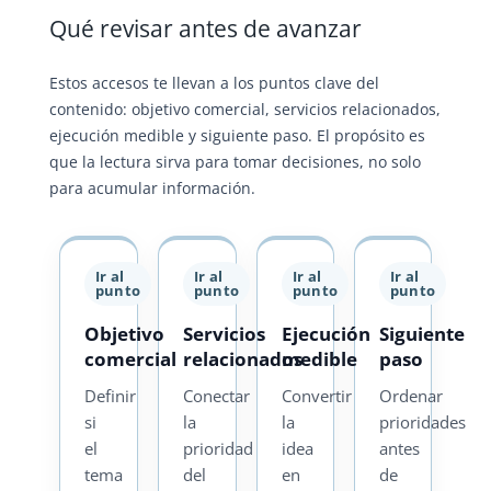
Qué revisar antes de avanzar
Estos accesos te llevan a los puntos clave del
contenido: objetivo comercial, servicios relacionados,
ejecución medible y siguiente paso. El propósito es
que la lectura sirva para tomar decisiones, no solo
para acumular información.
Ir al
Ir al
Ir al
Ir al
punto
punto
punto
punto
Objetivo
Servicios
Ejecución
Siguiente
comercial
relacionados
medible
paso
Definir
Conectar
Convertir
Ordenar
si
la
la
prioridades
el
prioridad
idea
antes
tema
del
en
de