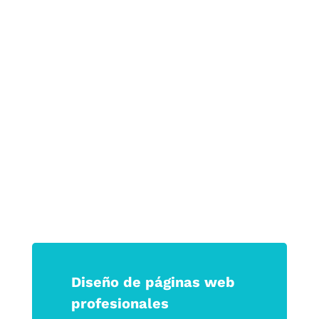
crecimiento sostenible.
Porque en tiempos de incertidumbre, las
marcas que logran tocar la emoción son
las que permanecen.
Haz que tu marca no solo se vea, sino
que se sienta.
Diseño de páginas web
profesionales