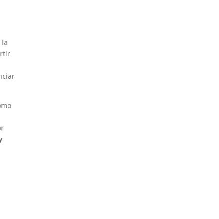
 la
rtir
nciar
como
or
y