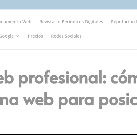
ionamiento Web
Revistas o Periódicos Digitales
Reputación D
Google
Precios
Redes Sociales
eb profesional: có
una web para posi