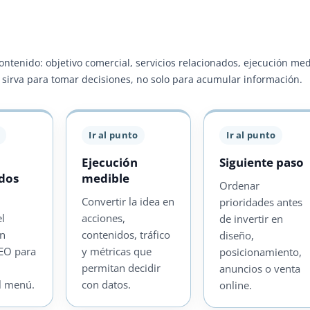
contenido: objetivo comercial, servicios relacionados, ejecución me
ra sirva para tomar decisiones, no solo para acumular información.
Ir al punto
Ir al punto
Ejecución
Siguiente paso
ados
medible
Ordenar
Convertir la idea en
prioridades antes
el
acciones,
de invertir en
on
contenidos, tráfico
diseño,
SEO para
y métricas que
posicionamiento,
permitan decidir
anuncios o venta
l menú.
con datos.
online.