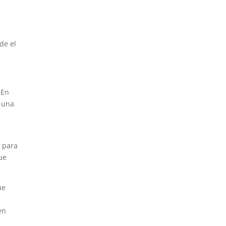
de el
 En
 una
o para
ue
ue
en