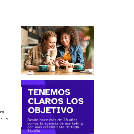
ra
es en