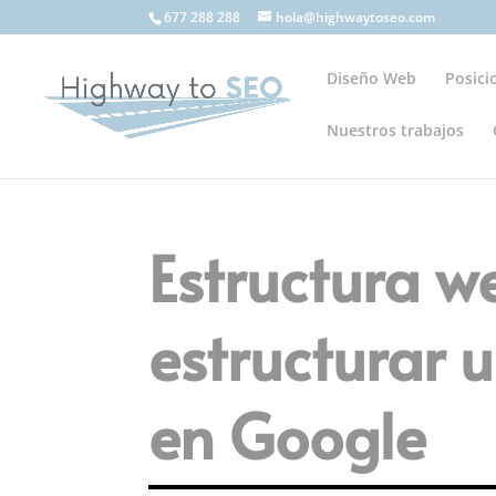
677 288 288
hola@highwaytoseo.com
Diseño Web
Posic
Nuestros trabajos
Estructura w
estructurar 
en Google