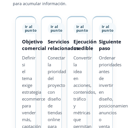
para acumular información.
Ir al
Ir al
Ir al
Ir al
punto
punto
punto
punto
Objetivo
Servicios
Ejecución
Siguiente
comercial
relacionados
medible
paso
Definir
Conectar
Convertir
Ordenar
si
la
la
prioridades
el
prioridad
idea
antes
tema
del
en
de
exige
proyecto
acciones,
invertir
estrategia
con
contenidos,
en
ecommerce
diseño
tráfico
diseño,
para
de
y
posicionamien
vender
tiendas
métricas
anuncios
más,
online
que
o
captación
para
permitan
venta