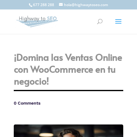
677 288 288
hola@highwaytoseo.com
¡Domina las Ventas Online
con WooCommerce en tu
negocio!
0 Comments