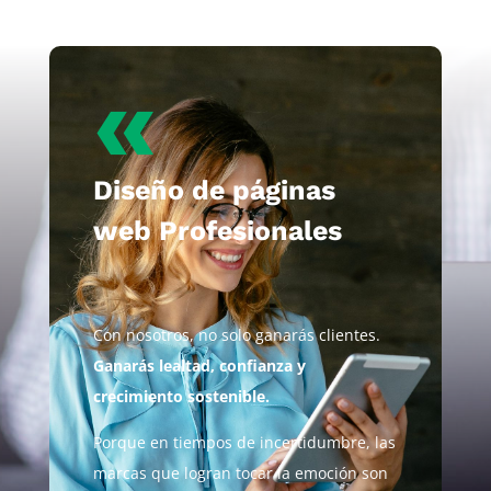
«
Diseño de páginas
web Profesionales
Con nosotros, no solo ganarás clientes.
Ganarás lealtad, confianza y
crecimiento sostenible.
Porque en tiempos de incertidumbre, las
marcas que logran tocar la emoción son