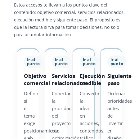
Estos accesos te llevan a los puntos clave del
contenido: objetivo comercial, servicios relacionados,
ejecución medible y siguiente paso. El propósito es
que la lectura sirva para tomar decisiones, no solo
para acumular información.
Ir al
Ir al
Ir al
Ir al
punto
punto
punto
punto
Objetivo
Servicios
Ejecución
Siguiente
comercial
relacionados
medible
paso
Definir
Conectar
Convertir
Ordenar
si
la
la
prioridades
el
prioridad
idea
antes
tema
del
en
de
exige
proyecto
acciones,
invertir
posicionamiento
con
contenidos,
en
web
optimización
tráfico
diseño,