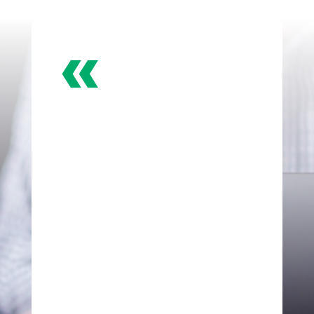
«
Consultores SEO
Profesionales.
Marketing Digital Con
Corazón
Con nosotros, no solo ganarás clientes.
Ganarás lealtad, confianza y
crecimiento sostenible.