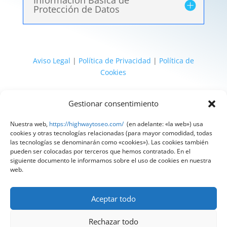
Información Básica de
Protección de Datos
Aviso Legal
|
Política de Privacidad
|
Política de
Cookies
@ 2025 Diseñado por
HighWay To Seo
| Textos
Gestionar consentimiento
legales LSSI y RGPD creados por
Spain
Compliance
«Tu Compliance de confianza»
Nuestra web,
https://highwaytoseo.com/
(en adelante: «la web») usa
cookies y otras tecnologías relacionadas (para mayor comodidad, todas
las tecnologías se denominarán como «cookies»). Las cookies también
pueden ser colocadas por terceros que hemos contratado. En el
siguiente documento le informamos sobre el uso de cookies en nuestra
web.
Aceptar todo
Rechazar todo