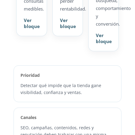
búsqueda,
consultas
perder
comportamiento
medibles.
rentabilidad.
y
Ver
Ver
conversión.
bloque
bloque
Ver
bloque
Prioridad
Detectar qué impide que la tienda gane
visibilidad, confianza y ventas.
Canales
SEO, campañas, contenidos, redes y
reputación deben trabajar con una misma