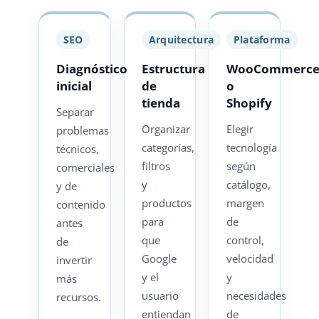
SEO
Arquitectura
Plataforma
Diagnóstico
Estructura
WooCommerc
inicial
de
o
tienda
Shopify
Separar
Organizar
Elegir
problemas
categorías,
tecnología
técnicos,
filtros
según
comerciales
y
catálogo,
y de
productos
margen
contenido
para
de
antes
que
control,
de
Google
velocidad
invertir
y el
y
más
usuario
necesidades
recursos.
entiendan
de