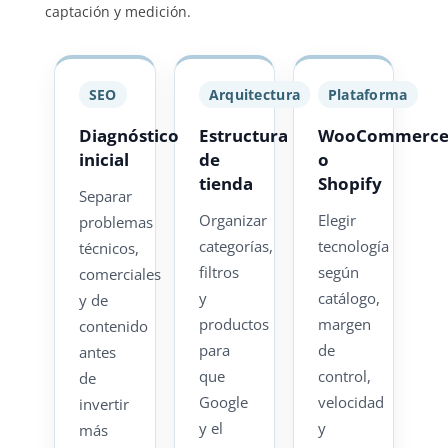
captación y medición.
SEO
Arquitectura
Plataforma
Diagnóstico
Estructura
WooCommerc
inicial
de
o
tienda
Shopify
Separar
Organizar
Elegir
problemas
categorías,
tecnología
técnicos,
filtros
según
comerciales
y
catálogo,
y de
productos
margen
contenido
para
de
antes
que
control,
de
Google
velocidad
invertir
y el
y
más