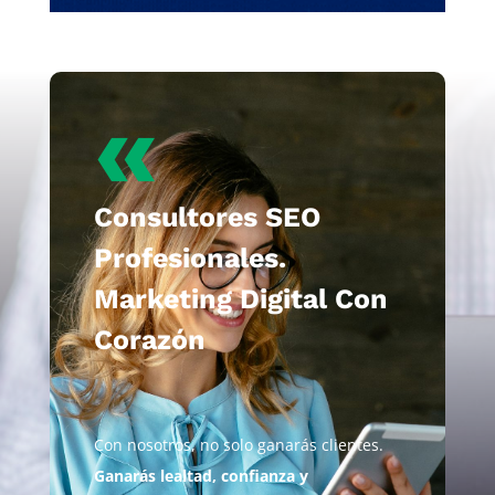
«
Consultores SEO
Profesionales.
Marketing Digital Con
Corazón
Con nosotros, no solo ganarás clientes.
Ganarás lealtad, confianza y