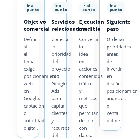
Ir al
Ir al
Ir al
Ir al
punto
punto
punto
punto
Objetivo
Servicios
Ejecución
Siguiente
comercial
relacionados
medible
paso
Definir
Conectar
Convertir
Ordenar
si
la
la
prioridades
el
prioridad
idea
antes
tema
del
en
de
exige
proyecto
acciones,
invertir
posicionamiento
con
contenidos,
en
web
Google
tráfico
diseño,
en
Ads
y
posicionamien
Google,
para
métricas
anuncios
captación
captar
que
o
o
clientes
permitan
venta
autoridad
y
decidir
online.
digital.
recursos
con
del
datos.