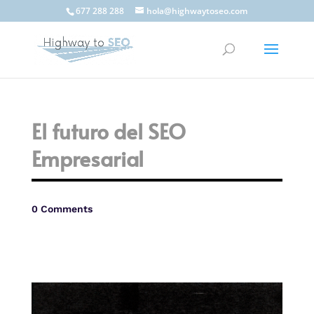
677 288 288
hola@highwaytoseo.com
El futuro del SEO
Empresarial
0 Comments