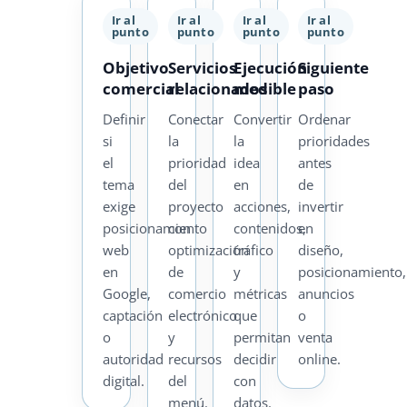
Ir al
Ir al
Ir al
Ir al
punto
punto
punto
punto
Objetivo
Servicios
Ejecución
Siguiente
comercial
relacionados
medible
paso
Definir
Conectar
Convertir
Ordenar
si
la
la
prioridades
el
prioridad
idea
antes
tema
del
en
de
exige
proyecto
acciones,
invertir
posicionamiento
con
contenidos,
en
web
optimización
tráfico
diseño,
en
de
y
posicionamiento,
Google,
comercio
métricas
anuncios
captación
electrónico
que
o
o
y
permitan
venta
autoridad
recursos
decidir
online.
digital.
del
con
menú.
datos.