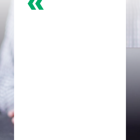
«
Consultores SEO
Profesionales.
Marketing Digital Con
Corazón
Con nosotros, no solo ganarás clientes.
Ganarás lealtad, confianza y
crecimiento sostenible.
Porque en tiempos de incertidumbre, las
marcas que logran tocar la emoción son
las que permanecen.