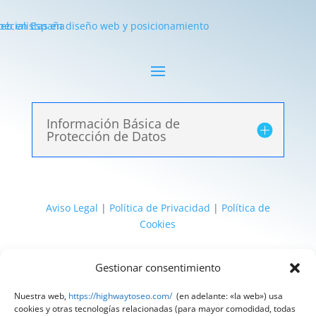
Información Básica de
Protección de Datos
Aviso Legal
|
Política de Privacidad
|
Política de
Cookies
@ 2025 Diseñado por
HighWay To Seo
| Textos
Gestionar consentimiento
legales LSSI y RGPD creados por
Spain
Compliance
«Tu Compliance de confianza»
Nuestra web,
https://highwaytoseo.com/
(en adelante: «la web») usa
cookies y otras tecnologías relacionadas (para mayor comodidad, todas