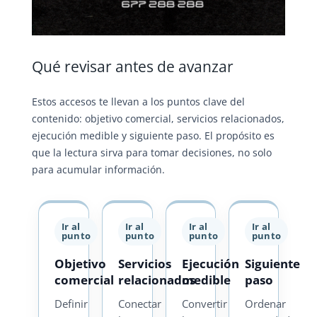
Qué revisar antes de avanzar
Estos accesos te llevan a los puntos clave del
contenido: objetivo comercial, servicios relacionados,
ejecución medible y siguiente paso. El propósito es
que la lectura sirva para tomar decisiones, no solo
para acumular información.
Ir al
Ir al
Ir al
Ir al
punto
punto
punto
punto
Objetivo
Servicios
Ejecución
Siguiente
comercial
relacionados
medible
paso
Definir
Conectar
Convertir
Ordenar