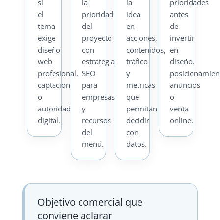
si
la
la
prioridades
el
prioridad
idea
antes
tema
del
en
de
exige
proyecto
acciones,
invertir
diseño
con
contenidos,
en
web
estrategia
tráfico
diseño,
profesional,
SEO
y
posicionamien
captación
para
métricas
anuncios
o
empresas
que
o
autoridad
y
permitan
venta
digital.
recursos
decidir
online.
del
con
menú.
datos.
Objetivo comercial que
conviene aclarar