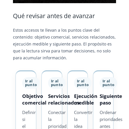
Qué revisar antes de avanzar
Estos accesos te llevan a los puntos clave del
contenido: objetivo comercial, servicios relacionados,
ejecución medible y siguiente paso. El propósito es
que la lectura sirva para tomar decisiones, no solo
para acumular información.
Ir al
Ir al
Ir al
Ir al
punto
punto
punto
punto
Objetivo
Servicios
Ejecución
Siguiente
comercial
relacionados
medible
paso
Definir
Conectar
Convertir
Ordenar
si
la
la
prioridades
el
prioridad
idea
antes