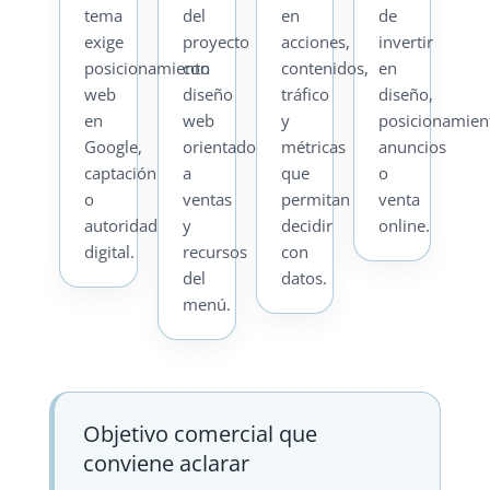
tema
del
en
de
exige
proyecto
acciones,
invertir
posicionamiento
con
contenidos,
en
web
diseño
tráfico
diseño,
en
web
y
posicionamien
Google,
orientado
métricas
anuncios
captación
a
que
o
o
ventas
permitan
venta
autoridad
y
decidir
online.
digital.
recursos
con
del
datos.
menú.
Objetivo comercial que
conviene aclarar