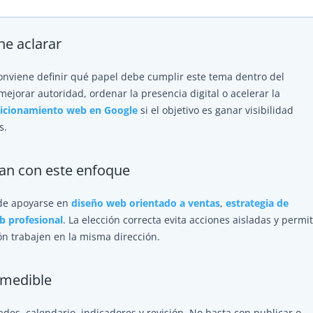
ne aclarar
conviene definir qué papel debe cumplir este tema dentro del
mejorar autoridad, ordenar la presencia digital o acelerar la
icionamiento web en Google
si el objetivo es ganar visibilidad
s.
tan con este enfoque
ede apoyarse en
diseño web orientado a ventas
,
estrategia de
b profesional
. La elección correcta evita acciones aisladas y permi
ión trabajen en la misma dirección.
 medible
dades, calendario, indicadores y revisión. No basta con publicar o