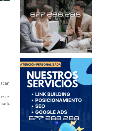
d
uscan
 este
aliado