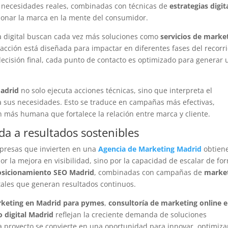
r necesidades reales, combinadas con técnicas de
estrategias digit
onar la marca en la mente del consumidor.
a digital buscan cada vez más soluciones como
servicios de marke
acción está diseñada para impactar en diferentes fases del recorr
decisión final, cada punto de contacto es optimizado para generar
adrid
no solo ejecuta acciones técnicas, sino que interpreta el
a sus necesidades. Esto se traduce en campañas más efectivas,
 más humana que fortalece la relación entre marca y cliente.
da a resultados sostenibles
mpresas que invierten en una
Agencia de Marketing Madrid
obtien
por la mejora en visibilidad, sino por la capacidad de escalar de fo
osicionamiento SEO Madrid
, combinadas con campañas de
marke
itales que generan resultados continuos.
rketing en Madrid para pymes
,
consultoría de marketing online 
o digital Madrid
reflejan la creciente demanda de soluciones
a proyecto se convierte en una oportunidad para innovar, optimiza