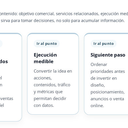
contenido: objetivo comercial, servicios relacionados, ejecución me
ra sirva para tomar decisiones, no solo para acumular información.
Ir al punto
Ir al punto
Ejecución
Siguiente paso
ados
medible
Ordenar
Convertir la idea en
prioridades antes
el
acciones,
de invertir en
on
contenidos, tráfico
diseño,
y métricas que
posicionamiento,
 ventas
permitan decidir
anuncios o venta
del
con datos.
online.