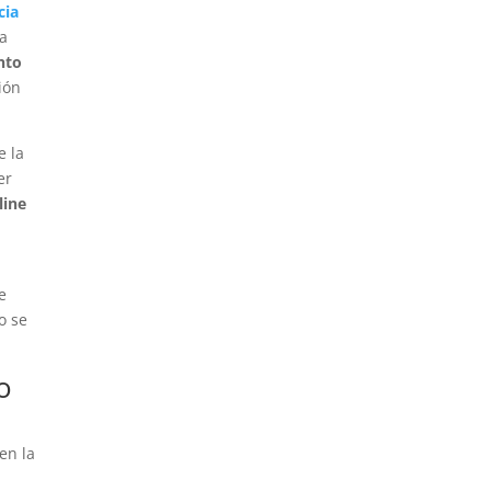
cia
la
nto
ión
e la
er
line
e
o se
o
en la