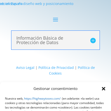
Información Básica de
Protección de Datos
Aviso Legal
|
Política de Privacidad
|
Política de
Cookies
@ 2025 Diseñado por
HighWay To Seo
| Textos
Gestionar consentimiento
legales LSSI y RGPD creados por
Spain
Compliance
«Tu Compliance de confianza»
Nuestra web,
https://highwaytoseo.com/
(en adelante: «la web») usa
cookies y otras tecnologías relacionadas (para mayor comodidad, todas
las tecnologías se denominarán como «cookies»). Las cookies también