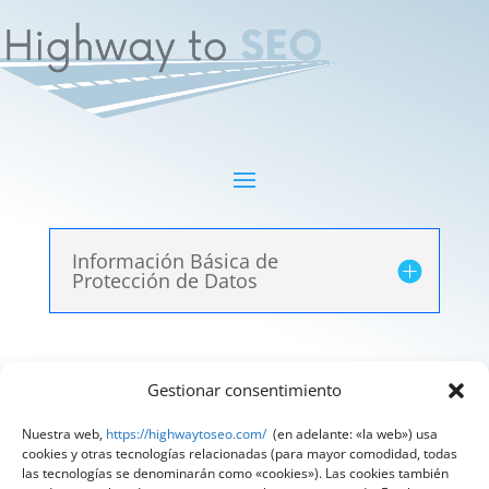
Información Básica de
Protección de Datos
Gestionar consentimiento
Aviso Legal
|
Política de Privacidad
|
Política de
Cookies
Nuestra web,
https://highwaytoseo.com/
(en adelante: «la web») usa
cookies y otras tecnologías relacionadas (para mayor comodidad, todas
@ 2025 Diseñado por
HighWay To Seo
| Textos
las tecnologías se denominarán como «cookies»). Las cookies también