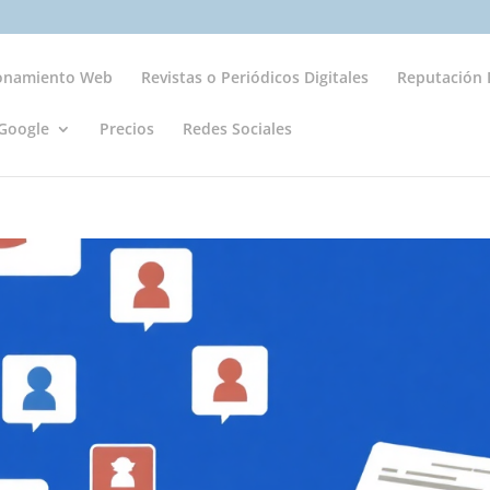
ionamiento Web
Revistas o Periódicos Digitales
Reputación D
Google
Precios
Redes Sociales