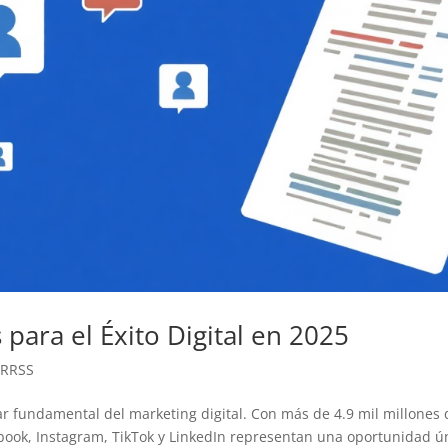
 para el Éxito Digital en 2025
 RRSS
ar fundamental del marketing digital. Con más de 4.9 mil millones 
ook, Instagram, TikTok y LinkedIn representan una oportunidad ú