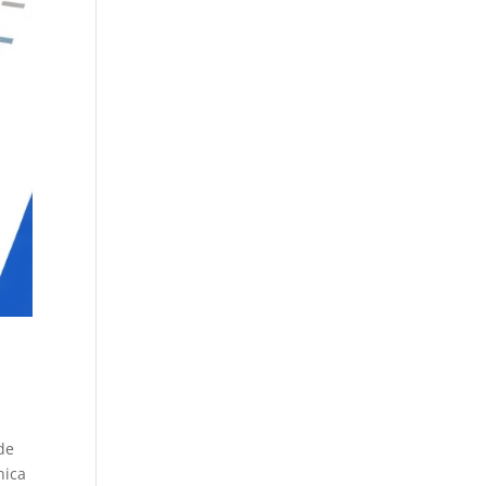
de
nica