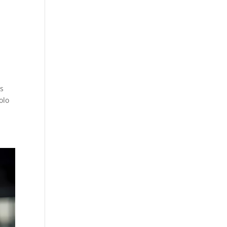
os
olo