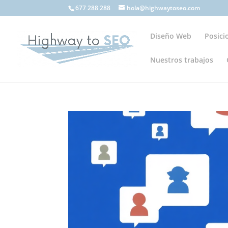
677 288 288
hola@highwaytoseo.com
Diseño Web
Posic
Nuestros trabajos