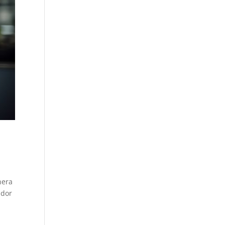
nera
idor