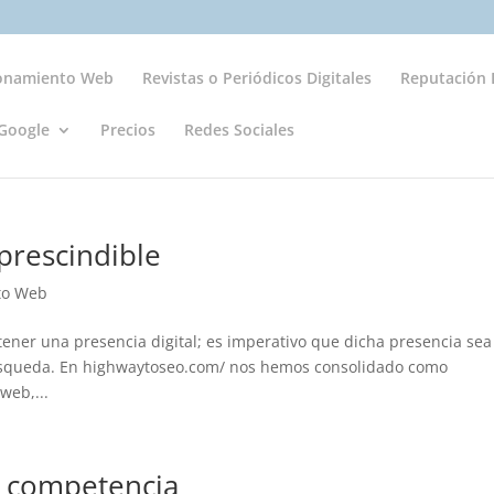
ionamiento Web
Revistas o Periódicos Digitales
Reputación D
Google
Precios
Redes Sociales
prescindible
to Web
 tener una presencia digital; es imperativo que dicha presencia sea
 búsqueda. En highwaytoseo.com/ nos hemos consolidado como
web,...
a competencia