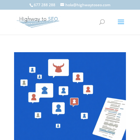
677 288 288
hola@highwaytoseo.com