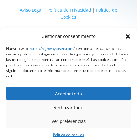
Aviso Legal
|
Política de Privacidad
|
Política de
Cookies
@ 2025 Diseñado por
HighWay To Seo
| Textos
Gestionar consentimiento
legales LSSI y RGPD creados por
Spain
Compliance
«Tu Compliance de confianza»
Nuestra web,
https://highwaytoseo.com/
(en adelante: «la web») usa
cookies y otras tecnologías relacionadas (para mayor comodidad, todas
las tecnologías se denominarán como «cookies»). Las cookies también
pueden ser colocadas por terceros que hemos contratado. En el
siguiente documento le informamos sobre el uso de cookies en nuestra
web.
Aceptar todo
Rechazar todo
Ver preferencias
¿Quieres hablar con nuestros expertos?
Política de cookies