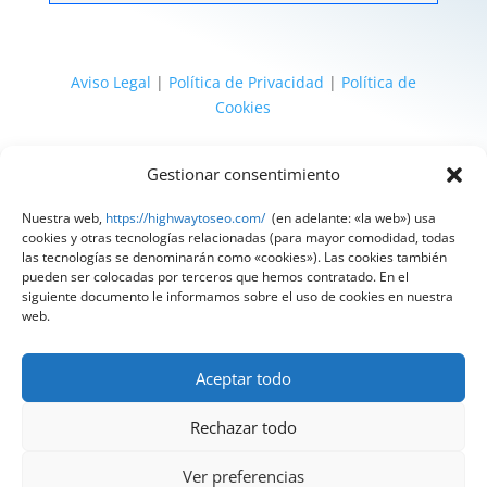
Aviso Legal
|
Política de Privacidad
|
Política de
Cookies
@ 2025 Diseñado por
HighWay To Seo
| Textos
Gestionar consentimiento
legales LSSI y RGPD creados por
Spain
Compliance
«Tu Compliance de confianza»
Nuestra web,
https://highwaytoseo.com/
(en adelante: «la web») usa
cookies y otras tecnologías relacionadas (para mayor comodidad, todas
las tecnologías se denominarán como «cookies»). Las cookies también
pueden ser colocadas por terceros que hemos contratado. En el
siguiente documento le informamos sobre el uso de cookies en nuestra
web.
Aceptar todo
Rechazar todo
Ver preferencias