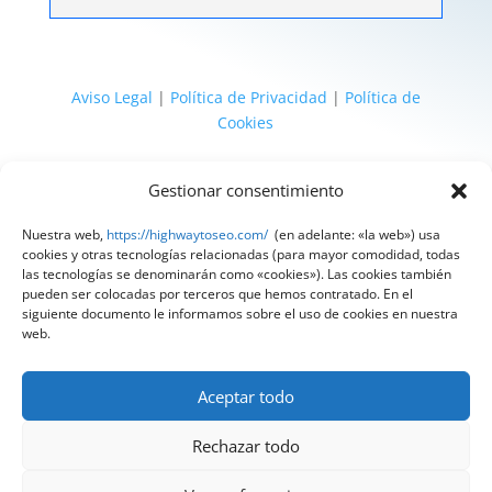
Aviso Legal
|
Política de Privacidad
|
Política de
Cookies
@ 2025 Diseñado por
HighWay To Seo
| Textos
Gestionar consentimiento
legales LSSI y RGPD creados por
Spain
Compliance
«Tu Compliance de confianza»
Nuestra web,
https://highwaytoseo.com/
(en adelante: «la web») usa
cookies y otras tecnologías relacionadas (para mayor comodidad, todas
las tecnologías se denominarán como «cookies»). Las cookies también
pueden ser colocadas por terceros que hemos contratado. En el
siguiente documento le informamos sobre el uso de cookies en nuestra
web.
Aceptar todo
Rechazar todo