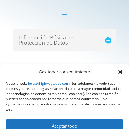
Información Básica de
Protección de Datos
Gestionar consentimiento
Aviso Legal
|
Política de Privacidad
|
Política de
Cookies
Nuestra web,
https://highwaytoseo.com/
(en adelante: «la web») usa
cookies y otras tecnologías relacionadas (para mayor comodidad, todas
@ 2025 Diseñado por
HighWay To Seo
| Textos
las tecnologías se denominarán como «cookies»). Las cookies también
pueden ser colocadas por terceros que hemos contratado. En el
legales LSSI y RGPD creados por
Spain
siguiente documento le informamos sobre el uso de cookies en nuestra
Compliance
«Tu Compliance de confianza»
web.
Aceptar todo