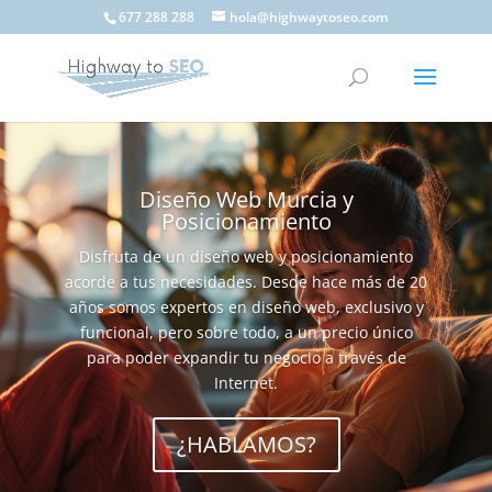
677 288 288
hola@highwaytoseo.com
Diseño Web Murcia y
Posicionamiento
Disfruta de un diseño web y posicionamiento
acorde a tus necesidades. Desde hace más de 20
años somos expertos en diseño web, exclusivo y
funcional, pero sobre todo, a un precio único
para poder expandir tu negocio a través de
Internet.
¿HABLAMOS?