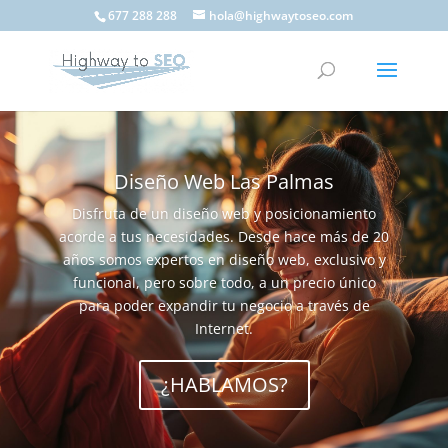
677 288 288
hola@highwaytoseo.com
Diseño Web Las Palmas
Disfruta de un diseño web y posicionamiento
acorde a tus necesidades. Desde hace más de 20
años somos expertos en diseño web, exclusivo y
funcional, pero sobre todo, a un precio único
para poder expandir tu negocio a través de
Internet.
¿HABLAMOS?