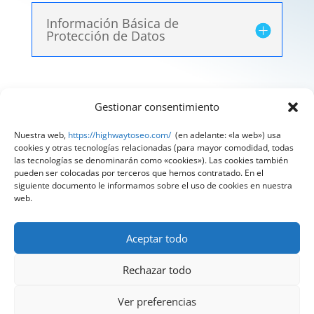
Información Básica de
Protección de Datos
Gestionar consentimiento
Aviso Legal
|
Política de Privacidad
|
Política de
Cookies
Nuestra web,
https://highwaytoseo.com/
(en adelante: «la web») usa
cookies y otras tecnologías relacionadas (para mayor comodidad, todas
@ 2025 Diseñado por
HighWay To Seo
| Textos
las tecnologías se denominarán como «cookies»). Las cookies también
pueden ser colocadas por terceros que hemos contratado. En el
legales LSSI y RGPD creados por
Spain
siguiente documento le informamos sobre el uso de cookies en nuestra
Compliance
«Tu Compliance de confianza»
web.
Aceptar todo
Rechazar todo
Ver preferencias
¿Quieres hablar con nuestros expertos?