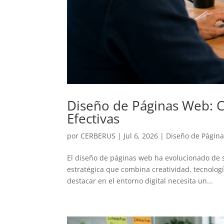
Diseño de Páginas Web: Cl
Efectivas
por
CERBERUS
|
Jul 6, 2026
|
Diseño de Págin
El diseño de páginas web ha evolucionado de s
estratégica que combina creatividad, tecnolog
destacar en el entorno digital necesita un...