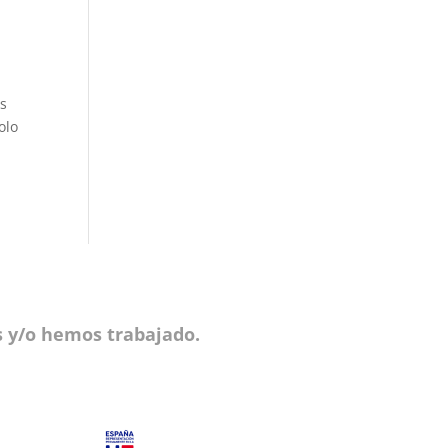
os
olo
 y/o hemos trabajado.