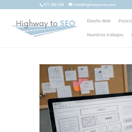
677 288 288
hola@highwaytoseo.com
Diseño Web
Posic
Nuestros trabajos