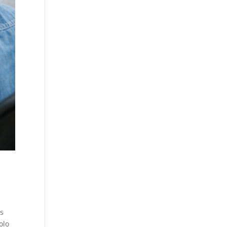
os
olo