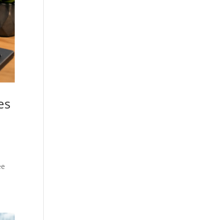
es
ee