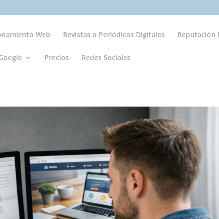
ionamiento Web
Revistas o Periódicos Digitales
Reputación D
Google
Precios
Redes Sociales