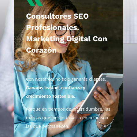
Consultores SEO
Profesionales.
Marketing Digital Con
Corazón
Con nosotros, no solo ganarás clientes.
Ganarás lealtad, confianza y
crecimiento sostenible.
Porque en tiempos de incertidumbre, las
marcas que logran tocar la emoción son
las que permanecen.