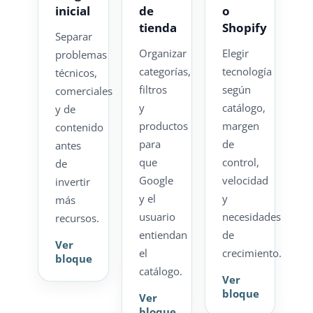
inicial
de
o
tienda
Shopify
Separar
Organizar
Elegir
problemas
categorías,
tecnología
técnicos,
filtros
según
comerciales
y
catálogo,
y de
productos
margen
contenido
para
de
antes
que
control,
de
Google
velocidad
invertir
y el
y
más
usuario
necesidades
recursos.
entiendan
de
Ver
el
crecimiento.
bloque
catálogo.
Ver
bloque
Ver
bloque