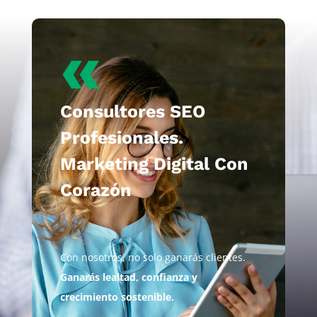
«
Consultores SEO
Profesionales.
Marketing Digital Con
Corazón
Con nosotros, no solo ganarás clientes.
Ganarás lealtad, confianza y
crecimiento sostenible.