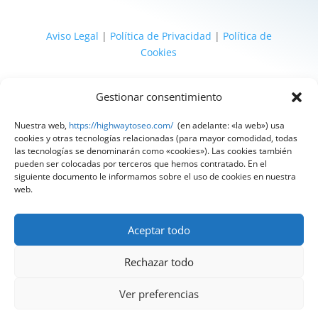
Aviso Legal
|
Política de Privacidad
|
Política de
Cookies
@ 2025 Diseñado por
HighWay To Seo
| Textos
Gestionar consentimiento
legales LSSI y RGPD creados por
Spain
Compliance
«Tu Compliance de confianza»
Nuestra web,
https://highwaytoseo.com/
(en adelante: «la web») usa
cookies y otras tecnologías relacionadas (para mayor comodidad, todas
las tecnologías se denominarán como «cookies»). Las cookies también
pueden ser colocadas por terceros que hemos contratado. En el
siguiente documento le informamos sobre el uso de cookies en nuestra
web.
Aceptar todo
Rechazar todo
Ver preferencias
¿Quieres hablar con nuestros expertos?