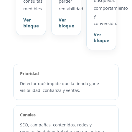
búsqueda,
consultas
perder
comportamiento
medibles.
rentabilidad.
y
Ver
Ver
conversión.
bloque
bloque
Ver
bloque
Prioridad
Detectar qué impide que la tienda gane
visibilidad, confianza y ventas.
Canales
SEO, campañas, contenidos, redes y
reputación deben trabajar con una misma