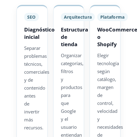
SEO
Arquitectura
Plataforma
Diagnóstico
Estructura
WooCommerc
inicial
de
o
tienda
Shopify
Separar
Organizar
Elegir
problemas
categorías,
tecnología
técnicos,
filtros
según
comerciales
y
catálogo,
y de
productos
margen
contenido
para
de
antes
que
control,
de
Google
velocidad
invertir
y el
y
más
usuario
necesidades
recursos.
entiendan
de