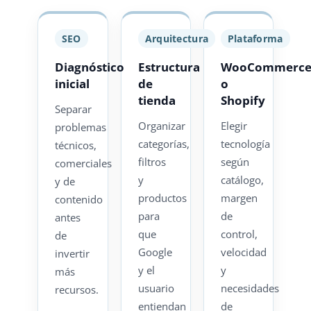
SEO
Arquitectura
Plataforma
Diagnóstico
Estructura
WooCommerc
inicial
de
o
tienda
Shopify
Separar
Organizar
Elegir
problemas
categorías,
tecnología
técnicos,
filtros
según
comerciales
y
catálogo,
y de
productos
margen
contenido
para
de
antes
que
control,
de
Google
velocidad
invertir
y el
y
más
usuario
necesidades
recursos.
entiendan
de