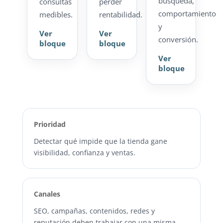
búsqueda,
consultas
perder
comportamiento
medibles.
rentabilidad.
y
Ver
Ver
conversión.
bloque
bloque
Ver
bloque
Prioridad
Detectar qué impide que la tienda gane
visibilidad, confianza y ventas.
Canales
SEO, campañas, contenidos, redes y
reputación deben trabajar con una misma